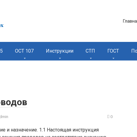
Главн
95
ОСТ 107
Инструкции
СТП
ГОСТ
П
оводов
dmin
0
ие и назначение. 1.1 Настоящая инструкция