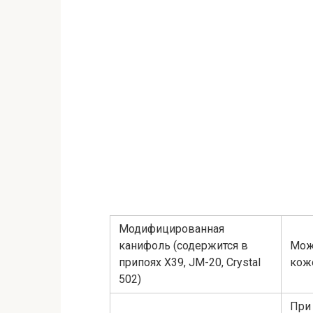
Модифицированная
канифоль (содержится в
Може
припоях Х39, JM-20, Crystal
кож
502)
При