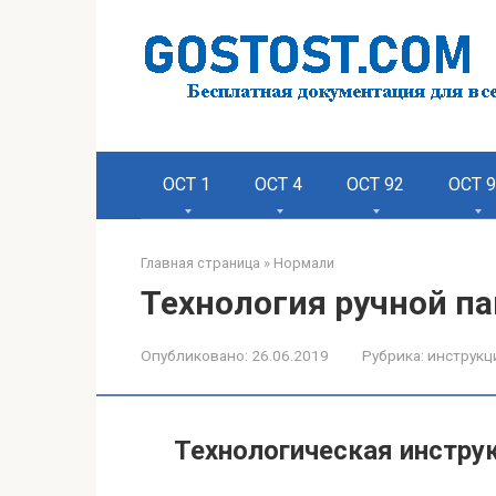
Перейти
к
контенту
ОСТ 1
ОСТ 4
ОСТ 92
ОСТ 
Главная страница
»
Нормали
Технология ручной п
Опубликовано:
26.06.2019
Рубрика:
инструкц
Технологическая инстру