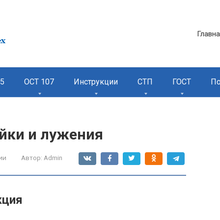
Главн
95
ОСТ 107
Инструкции
СТП
ГОСТ
П
айки и лужения
ии
Автор:
Admin
кция