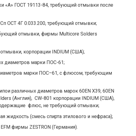
ки «А» ГОСТ 19113-84, требующий отмывки после
п ОСТ 4Г 0.033.200, требующий отмывки;
ебующий отмывки, фирмы Multicore Solders
отмывки, корпорации INDIUM (США);
х диаметров марки ПОС-61;
диаметров марки ПОС–61, с флюсом, требующим
ипои различных диаметров марок 60EN Х39, 60EN
olders (Англия), СW-801 корпорации INDIUM (США),
 содержащие флюс, не требующий отмывки;
я жидкость (смесь спирта этилового и нефраса);
 EFM фирмы ZESTRON (Германия).