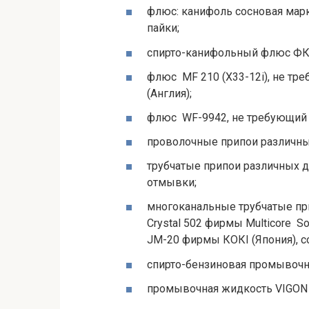
флюс: канифоль сосновая мар
пайки;
спирто-канифольный флюс ФКС
флюс MF 210 (Х33-12i), не тр
(Англия);
флюс WF-9942, не требующий 
проволочные припои различны
трубчатые припои различных 
отмывки;
многоканальные трубчатые пр
Crystal 502 фирмы Multicore S
JM-20 фирмы КОКI (Япония),
спирто-бензиновая промывочна
промывочная жидкость VIGON