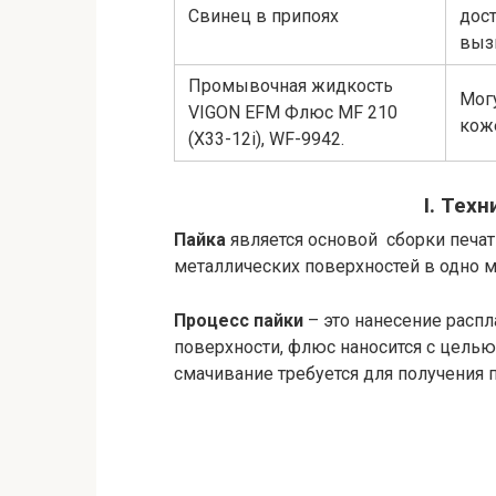
Свинец в припоях
дос
вызв
Промывочная жидкость
Могу
VIGON EFM Флюс MF 210
к
(Х33-12i), WF-9942.
I. Тех
Пайка
является основой сборки печат
металлических поверхностей в одно 
Процесс пайки
– это нанесение расп
поверхности, флюс наносится с цель
смачивание требуется для получения 