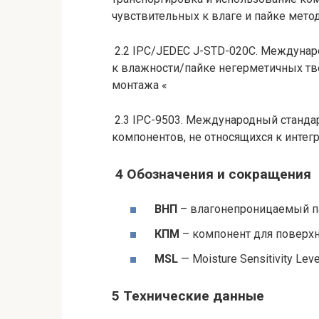
чувствительных к влаге и пайке мет
2.2 IPC/JEDEC J-STD-020С. Междунар
к влажности/пайке негерметичных т
монтажа «
2.3 IPC-9503. Международный станда
компонентов, не относящихся к инте
4 Обозначения и сокращения
ВНП
– влагонепроницаемый п
КПМ
– компонент для поверх
MSL
— Moisture Sensitivity Le
5 Технические данные