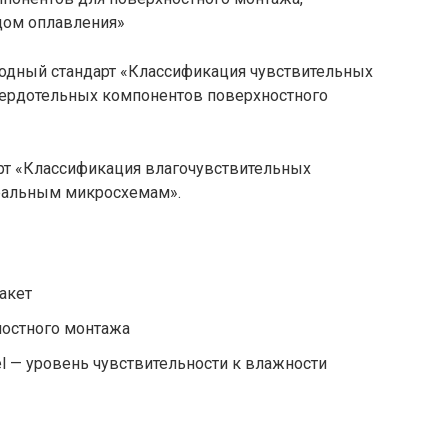
одом оплавления»
одный стандарт «Классификация чувствительных
вердотельных компонентов поверхностного
рт «Классификация влагочувствительных
гральным микросхемам».
акет
ностного монтажа
vel — уровень чувствительности к влажности