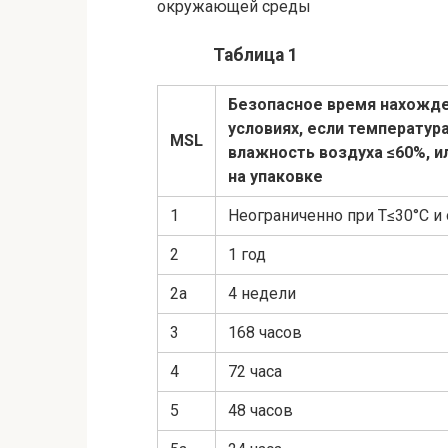
окружающей среды
Таблица 1
Безопасное время нахожде
условиях, если температу
MSL
влажность воздуха ≤60%, и
на упаковке
1
Неограниченно при Т≤30°C и
2
1 год
2а
4 недели
3
168 часов
4
72 часа
5
48 часов