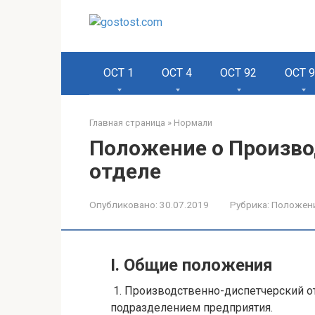
Перейти
к
контенту
ОСТ 1
ОСТ 4
ОСТ 92
ОСТ 
Главная страница
»
Нормали
Положение о Произв
отделе
Опубликовано:
30.07.2019
Рубрика:
Положен
I. Общие положения
1. Производственно-диспетчерский о
подразделением предприятия.