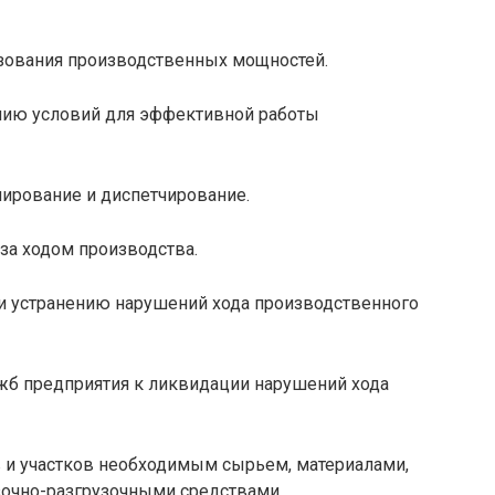
ьзования производственных мощностей.
анию условий для эффективной работы
нирование и диспетчирование.
за ходом производства.
и устранению нарушений хода производственного
жб предприятия к ликвидации нарушений хода
в и участков необходимым сырьем, материалами,
очно-разгрузочными средствами.