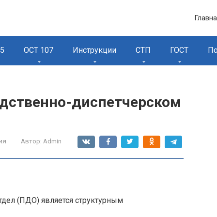
Главн
95
ОСТ 107
Инструкции
СТП
ГОСТ
П
одственно-диспетчерском
ия
Автор:
Admin
тдел (ПДО) является структурным