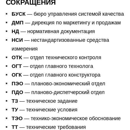
СОКРАЩЕНИЯ
БУСК
— бюро управления системой качества
ДМП
— дирекция по маркетингу и продажам
НД
— нормативная документация
НСИ
— нестандартизованные средства
измерения
ОТК
— отдел технического контроля
ОГТ
— отдел главного технолога
ОГК
— отдел главного конструктора
ПЭО
— планово-экономический отдел
ПДО
— планово-диспетчерский отдел
ТЗ
— техническое задание
ТУ
— технические условия
ТЭО
— технико-экономическое обоснование
ТТ
— технические требования