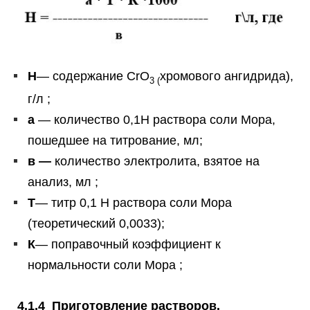
Н
— содержание CrO
хромового ангидрида),
3 (
г/л ;
а
— количество 0,1Н раствора соли Мора,
пошедшее на титрование, мл;
в —
количество электролита, взятое на
анализ, мл ;
Т
— титр 0,1 Н раствора соли Мора
(теоретический 0,0033);
К
— поправочный коэффициент к
нормальности соли Мора ;
4.1.4 Приготовление растворов.