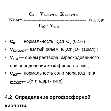
С
— нормальность К
Cr
O
(0,1Н) ;
н1
2
2
7
V
– взятый объем K
Cr
O
(10мл) ;
К2
Cr2O7
2
2
7
V
—
объем раствора, израсходованного
с.м
при определении коэффициента, мл ;
С
— нормальность соли Мора (0,1Н);
К
н2
– 1(стандарт- титр)
К2Cr2O7
4.2 Определение ортофосфорной
кислоты.