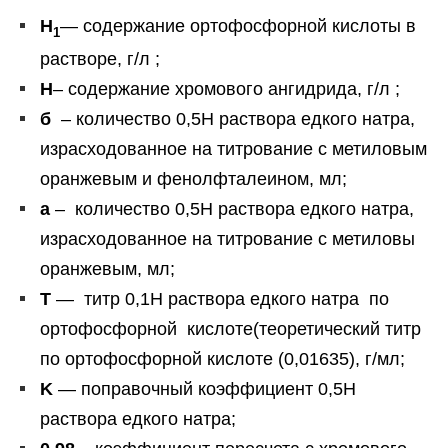
Н
— содержание ортофосфорной кислоты в
1
растворе, г/л ;
Н
– содержание хромового ангидрида, г/л ;
б
– количество 0,5Н раствора едкого натра,
израсходованное на титрование с метиловым
оранжевым и фенолфталеином, мл;
а
– количество 0,5Н раствора едкого натра,
израсходованное на титрование с метиловы
оранжевым, мл;
Т
— титр 0,1Н раствора едкого натра по
ортофосфорной кислоте(теоретический титр
по ортофосфорной кислоте (0,01635), г/мл;
K
— поправочный коэффициент 0,5Н
раствора едкого натра;