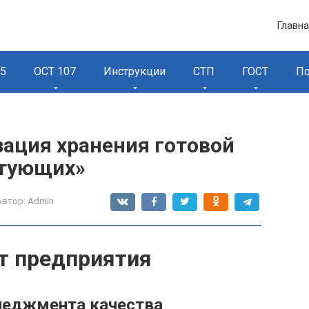
Главн
95
ОСТ 107
Инструкции
СТП
ГОСТ
П
зация хранения готовой
ктующих»
Автор:
Admin
т предприятия
неджмента качества