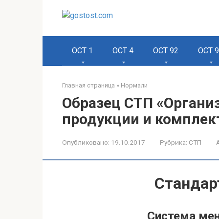
Перейти
к
контенту
ОСТ 1
ОСТ 4
ОСТ 92
ОСТ 
Главная страница
»
Нормали
Образец СТП «Органи
продукции и компле
Опубликовано:
19.10.2017
Рубрика:
СТП
Стандар
Система ме