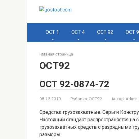
Перейти
к
контенту
ОСТ 1
ОСТ 4
ОСТ 92
ОСТ 
Главная страница
ОСТ92
ОСТ 92-0874-72
05.12.2019
Рубрика:
ОСТ92
Автор:
Admin
Средства грузозахватные. Серьги Констру
Настоящий стандарт распространяется на 
грузозахватных средств с разрядными гру
размеры